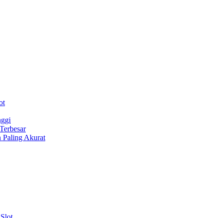
ot
nggi
Terbesar
 Paling Akurat