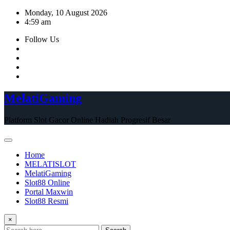
Skip
Monday, 10 August 2026
to
4:59 am
content
Follow Us
MelatiGaming
Platform Slot Gacor Online Hadiah Progresif Besar
Home
MELATISLOT
MelatiGaming
Slot88 Online
Portal Maxwin
Slot88 Resmi
×