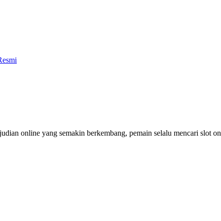
Resmi
judian online yang semakin berkembang, pemain selalu mencari slot 