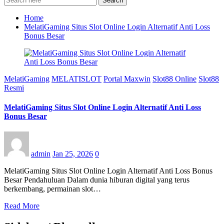
Search
Home
MelatiGaming Situs Slot Online Login Alternatif Anti Loss
Bonus Besar
MelatiGaming
MELATISLOT
Portal Maxwin
Slot88 Online
Slot88
Resmi
MelatiGaming Situs Slot Online Login Alternatif Anti Loss
Bonus Besar
admin
Jan 25, 2026
0
MelatiGaming Situs Slot Online Login Alternatif Anti Loss Bonus
Besar Pendahuluan Dalam dunia hiburan digital yang terus
berkembang, permainan slot…
Read More