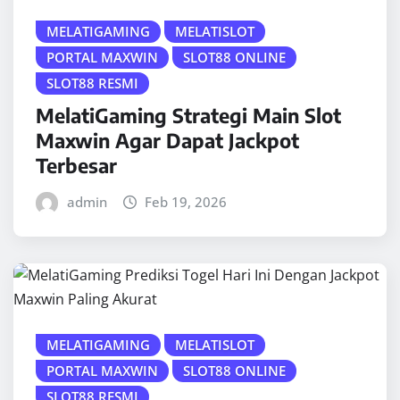
MELATIGAMING
MELATISLOT
PORTAL MAXWIN
SLOT88 ONLINE
SLOT88 RESMI
MelatiGaming Strategi Main Slot
Maxwin Agar Dapat Jackpot
Terbesar
admin
Feb 19, 2026
MELATIGAMING
MELATISLOT
PORTAL MAXWIN
SLOT88 ONLINE
SLOT88 RESMI