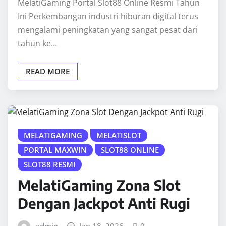
MelatiGaming Portal Slot88 Online Resmi Tahun
Ini Perkembangan industri hiburan digital terus
mengalami peningkatan yang sangat pesat dari
tahun ke…
READ MORE
MELATIGAMING
MELATISLOT
PORTAL MAXWIN
SLOT88 ONLINE
SLOT88 RESMI
MelatiGaming Zona Slot
Dengan Jackpot Anti Rugi
admin
Jan 18, 2026
0