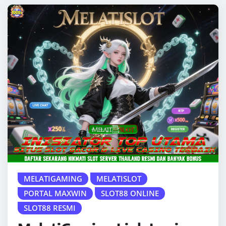
MELATIGAMING
MELATISLOT
PORTAL MAXWIN
SLOT88 ONLINE
SLOT88 RESMI