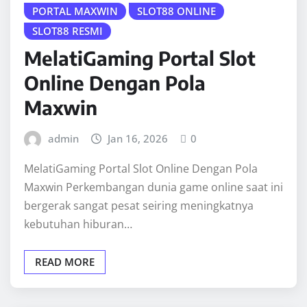
PORTAL MAXWIN
SLOT88 ONLINE
SLOT88 RESMI
MelatiGaming Portal Slot
Online Dengan Pola
Maxwin
admin
Jan 16, 2026
0
MelatiGaming Portal Slot Online Dengan Pola
Maxwin Perkembangan dunia game online saat ini
bergerak sangat pesat seiring meningkatnya
kebutuhan hiburan…
READ MORE