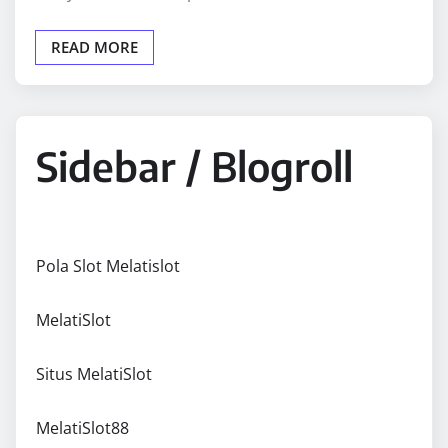
READ MORE
Sidebar / Blogroll
Pola Slot Melatislot
MelatiSlot
Situs MelatiSlot
MelatiSlot88