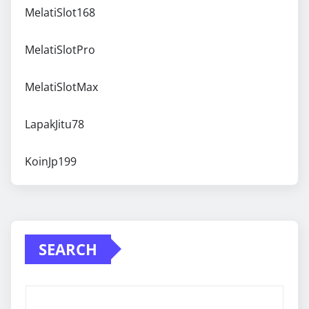
MelatiSlot168
MelatiSlotPro
MelatiSlotMax
LapakJitu78
KoinJp199
SEARCH