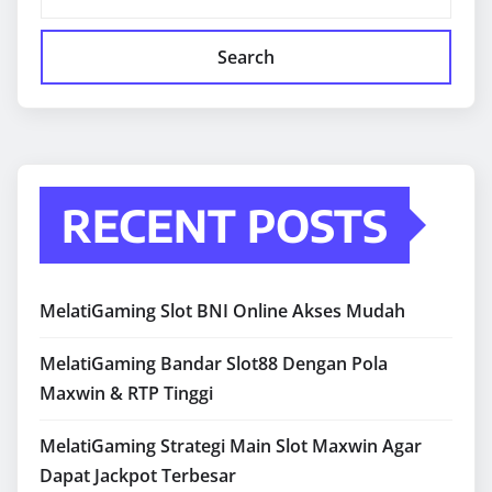
Search
RECENT POSTS
MelatiGaming Slot BNI Online Akses Mudah
MelatiGaming Bandar Slot88 Dengan Pola
Maxwin & RTP Tinggi
MelatiGaming Strategi Main Slot Maxwin Agar
Dapat Jackpot Terbesar