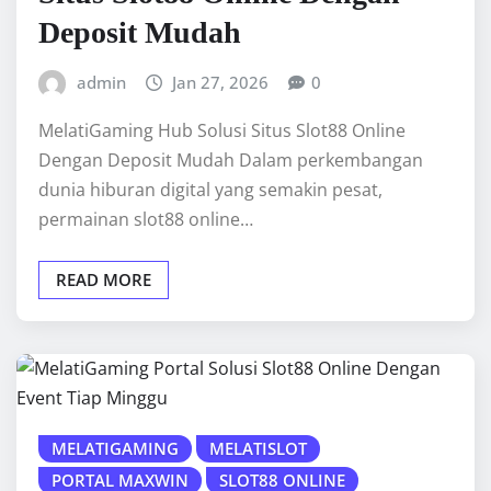
Deposit Mudah
admin
Jan 27, 2026
0
MelatiGaming Hub Solusi Situs Slot88 Online
Dengan Deposit Mudah Dalam perkembangan
dunia hiburan digital yang semakin pesat,
permainan slot88 online…
READ MORE
MELATIGAMING
MELATISLOT
PORTAL MAXWIN
SLOT88 ONLINE