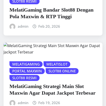
SLOT88 RESMI
MelatiGaming Bandar Slot88 Dengan
Pola Maxwin & RTP Tinggi
admin
Feb 20, 2026
MELATIGAMING
MELATISLOT
PORTAL MAXWIN
SLOT88 ONLINE
SLOT88 RESMI
MelatiGaming Strategi Main Slot
Maxwin Agar Dapat Jackpot Terbesar
admin
Feb 19, 2026