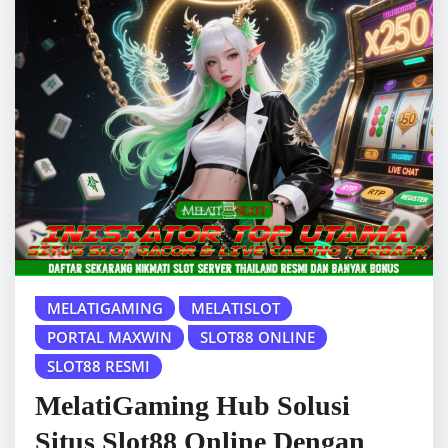
MELATIGAMING
MELATISLOT
PORTAL MAXWIN
SLOT88 ONLINE
SLOT88 RESMI
MelatiGaming Hub Solusi
Situs Slot88 Online Dengan