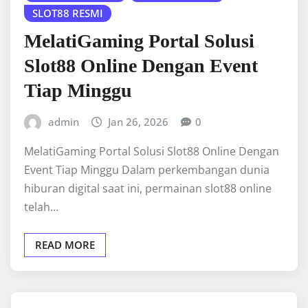
SLOT88 RESMI
MelatiGaming Portal Solusi
Slot88 Online Dengan Event
Tiap Minggu
admin
Jan 26, 2026
0
MelatiGaming Portal Solusi Slot88 Online Dengan
Event Tiap Minggu Dalam perkembangan dunia
hiburan digital saat ini, permainan slot88 online
telah…
READ MORE