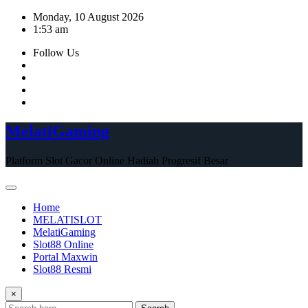
Skip
Monday, 10 August 2026
to
1:53 am
content
Follow Us
MelatiGaming
Platform Slot Gacor Online Hadiah Progresif Besar
Home
MELATISLOT
MelatiGaming
Slot88 Online
Portal Maxwin
Slot88 Resmi
×