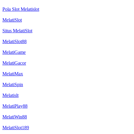
Pola Slot Melatislot
MelatiSlot
Situs MelatiSlot
MelatiSlot88
MelatiGame
MelatiGacor
MelatiMax
MelatiSpin
Melatislt
MelatiPlay88
MelatiWin88
MelatiSlot189