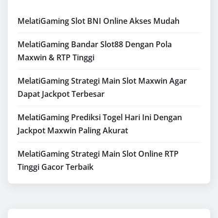
MelatiGaming Slot BNI Online Akses Mudah
MelatiGaming Bandar Slot88 Dengan Pola
Maxwin & RTP Tinggi
MelatiGaming Strategi Main Slot Maxwin Agar
Dapat Jackpot Terbesar
MelatiGaming Prediksi Togel Hari Ini Dengan
Jackpot Maxwin Paling Akurat
MelatiGaming Strategi Main Slot Online RTP
Tinggi Gacor Terbaik