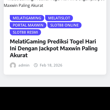
MELATIGAMING
MELATISLOT
PORTAL MAXWIN
SLOT88 ONLINE
SLOT88 RESMI
MelatiGaming Prediksi Togel Hari
Ini Dengan Jackpot Maxwin Paling
Akurat
admin
Feb 18, 2026