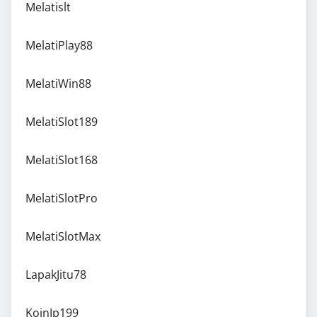
Melatislt
MelatiPlay88
MelatiWin88
MelatiSlot189
MelatiSlot168
MelatiSlotPro
MelatiSlotMax
LapakJitu78
KoinJp199