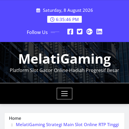
Skip
Saturday, 8 August 2026
to
content
6:35:46 PM
Follow Us
MelatiGaming
Platform Slot Gacor Online Hadiah Progresif Besar
Home
MelatiGaming Strategi Main Slot Online RTP Tinggi