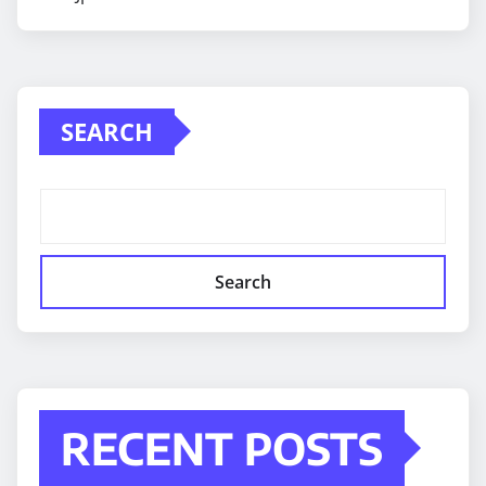
SEARCH
Search
RECENT POSTS