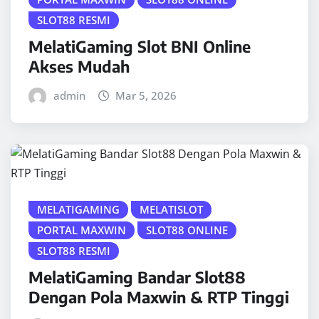
SLOT88 RESMI
MelatiGaming Slot BNI Online
Akses Mudah
admin
Mar 5, 2026
MELATIGAMING
MELATISLOT
PORTAL MAXWIN
SLOT88 ONLINE
SLOT88 RESMI
MelatiGaming Bandar Slot88
Dengan Pola Maxwin & RTP Tinggi