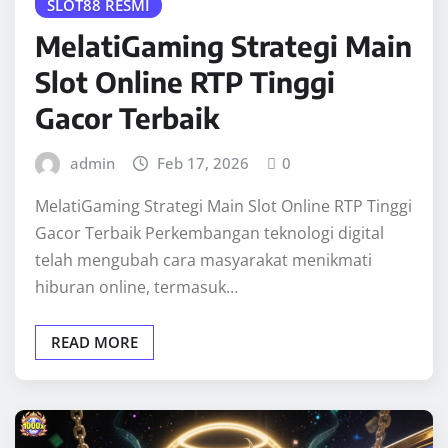
SLOT88 RESMI
MelatiGaming Strategi Main
Slot Online RTP Tinggi
Gacor Terbaik
admin
Feb 17, 2026
0
MelatiGaming Strategi Main Slot Online RTP Tinggi
Gacor Terbaik Perkembangan teknologi digital
telah mengubah cara masyarakat menikmati
hiburan online, termasuk…
READ MORE