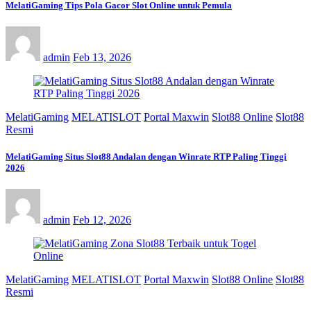
MelatiGaming Tips Pola Gacor Slot Online untuk Pemula
admin
Feb 13, 2026
MelatiGaming
MELATISLOT
Portal Maxwin
Slot88 Online
Slot88
Resmi
MelatiGaming Situs Slot88 Andalan dengan Winrate RTP Paling Tinggi
2026
admin
Feb 12, 2026
MelatiGaming
MELATISLOT
Portal Maxwin
Slot88 Online
Slot88
Resmi