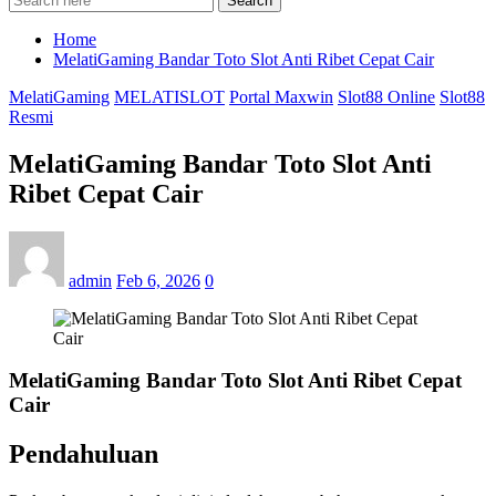
Search
Home
MelatiGaming Bandar Toto Slot Anti Ribet Cepat Cair
MelatiGaming
MELATISLOT
Portal Maxwin
Slot88 Online
Slot88
Resmi
MelatiGaming Bandar Toto Slot Anti
Ribet Cepat Cair
admin
Feb 6, 2026
0
MelatiGaming Bandar Toto Slot Anti Ribet Cepat
Cair
Pendahuluan