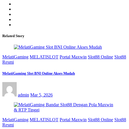
Related Story
MelatiGaming
MELATISLOT
Portal Maxwin
Slot88 Online
Slot88
Resmi
MelatiGaming Slot BNI Online Akses Mudah
admin
Mar 5, 2026
MelatiGaming
MELATISLOT
Portal Maxwin
Slot88 Online
Slot88
Resmi