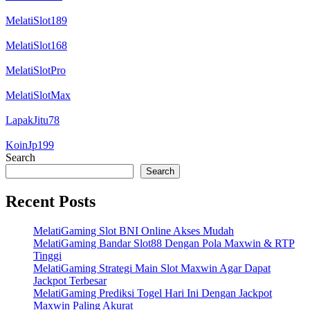
MelatiSlot189
MelatiSlot168
MelatiSlotPro
MelatiSlotMax
LapakJitu78
KoinJp199
Search
Search
Recent Posts
MelatiGaming Slot BNI Online Akses Mudah
MelatiGaming Bandar Slot88 Dengan Pola Maxwin & RTP
Tinggi
MelatiGaming Strategi Main Slot Maxwin Agar Dapat
Jackpot Terbesar
MelatiGaming Prediksi Togel Hari Ini Dengan Jackpot
Maxwin Paling Akurat